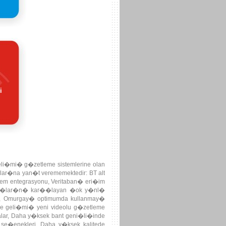
i
li�mi� g�zetleme sistemlerine olan
ar�na yan�t verememektedir: BT alt
m entegrasyonu, Veritaban� eri�im
htiya�lar�n� kar��layan �ok y�nl�
s�, Omurgay� optimumda kullanmay�
ce geli�mi� yeni videolu g�zetleme
alar, Daha y�ksek bant geni�li�inde
 se�enekleri, Daha y�ksek kalitede