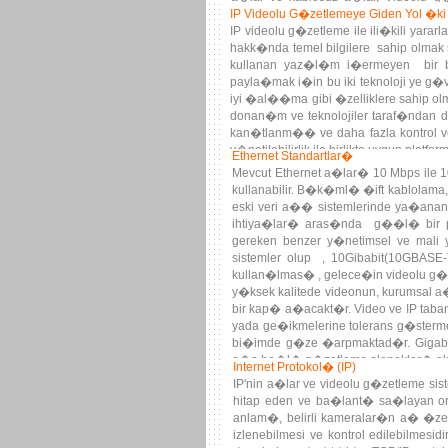
IP Videolu G�zetlemeye Giden Yol �ki 
g�r�nt� i�leme.
IP videolu g�zetleme ile ili�kili yara
hakk�nda temel bilgilere sahip olmak 
kullanan yaz�l�m i�ermeyen bir b
payla�mak i�in bu iki teknoloji ye g
iyi �al��ma gibi �zelliklere sahip 
donan�m ve teknolojiler taraf�ndan
kan�tlanm�� ve daha fazla kontrol 
y�netilebilirlik ile birlikte uygun platf
Ethernet Standartlar�
Mevcut Ethernet a�lar� 10 Mbps ile
kullanabilir. B�k�ml� �ift kablolama
eski veri a�� sistemlerinde ya�ana
ihtiya�lar� aras�nda g��l� bir pa
gereken benzer y�netimsel ve mal
sistemler olup , 10Gibabit(10GBASE-
kullan�lmas� , gelece�in videolu g�
y�ksek kalitede videonun, kurumsal a
bir kap� a�acakt�r. Video ve IP taba
yada ge�ikmelerine tolerans g�sterme
bi�imde g�ze �arpmaktad�r. Gigabi
a�a ba�l� g�zetleme olanaklar� olu�
Internet Protokol� (IP)
IP'nin a�lar ve videolu g�zetleme sist
hitap eden ve ba�lant� sa�layan or
anlam�, belirli kameralar�n a� �zeri
izlenebilmesi ve kontrol edilebilmes