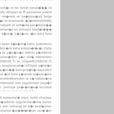
enselli�i ve her birinin oynad��� rol
rtu olmayan ve IP adresleme sistemi
e eri�mek ve ba�kalar�yla belge
e evrensellik, �l�eklenebilirlilik,
maliyetli ve sekt�rde kan�tlanm��
ygulaman�n en sonunda tutarl�l���
P a�lar�, b�y�me i�in daha fazla
 ekran b�k�ml� kablo sistemlerini
netimi �ok daha kolayla�t�r�r. Daha
�i� ile g�n�m�z videolu g�zetleme
asarlan�rken g�z ard� edilmemesi
0BASE-T) ve 1Gigabit(100BASE-T)
da onaylanacakt�r.10Gigait a�lar�n
t�r�lm�� bant geni�li�i kapasitesi
k-ve �ok fazla g�venlik se�ene�ine
erektirdiklerinden ve a� hatalar�na
potansiyeli olan uygulamalar yayg�n
d�r. Sermaye yat�r�m�n� korurken
�ntemler bulunmaktad�r.
 kameralar� olsun, belirli cihazlara
u g�zetleme uygulanmas�nda bunun
p olan herhangi bir ki�i taraf�ndan
er bir cihazda �al��t�r�lan yaz�l�m