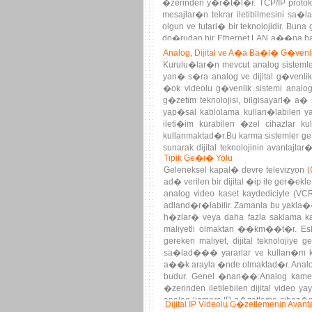
�zerinden y�r�t�l�r. TCP/IP protokol
mesajlar�n tekrar iletibilmesini sa
olgun ve tutarl� bir teknolojidir. 
do�rudan bir Ethernet LAN a��na ba�l
y�ntemini kullanabilece�idir.
Analog, Dijital ve A�a Ba�l� G�venli
Kurulu�lar�n mevcut analog sisteml
yan� s�ra analog ve dijital g�venl
�ok videolu g�venlik sistemi analo
g�zetim teknolojisi, bilgisayarl� a� 
yap�sal kablolama kullan�labilen y
ileti�im kurabilen �zel cihazlar 
kullanmaktad�r.Bu karma sistemler
sunarak dijital teknolojinin avant
Tipik Ge�i� Yolu
sa�lamaktad�r.
Geleneksel kapal� devre televizyon (
ad� verilen bir dijital �ip ile ger�e
analog video kaset kaydediciyle (V
adland�r�labilir. Zamanla bu yakla��
h�zlar� veya daha fazla saklama kapa
maliyetli olmaktan ��km��t�r. Esk
gereken maliyet, dijital teknoloj
sa�lad��� yararlar ve kullan�m ko
a��k arayla �nde olmaktad�r. Analog
budur. Genel �nan��:Analog kame
�zerinden iletilebilen dijital vide
analog kamera IP g�zetleme cihaz
Dijital IP Videolu G�zetlemenin Avant