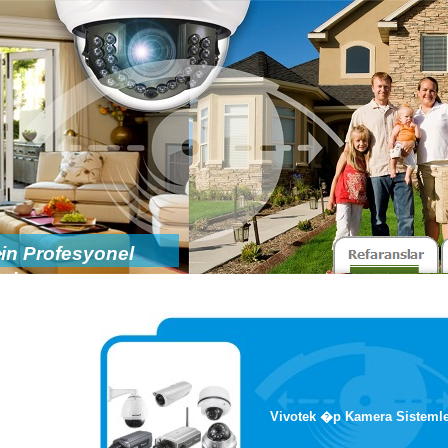
n Profesyonel
ler
Vivotek �p Kamera Sistemle