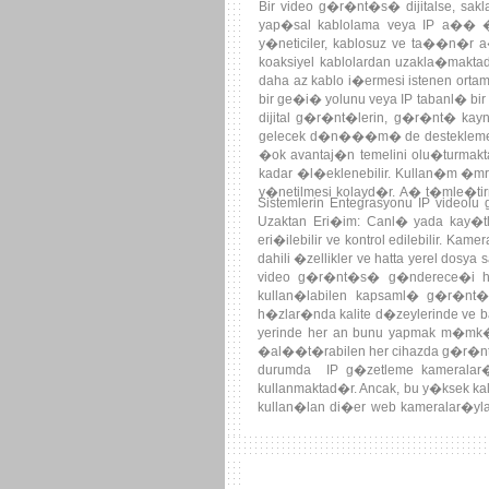
analog kameralar ve IP kameralar�n b
Bir video g�r�nt�s� dijitalse, sa
rahatl�kla d�n��t�r�lebilir.
yap�sal kablolama veya IP a�� �zeri
y�neticiler, kablosuz ve ta��n�r a� 
koaksiyel kablolardan uzakla�maktad
daha az kablo i�ermesi istenen ortaml
bir ge�i� yolunu veya IP tabanl� bi
dijital g�r�nt�lerin, g�r�nt� kayn
gelecek d�n���m� de desteklemekte
�ok avantaj�n temelini olu�turmakt
kadar �l�eklenebilir. Kullan�m �mr�
y�netilmesi kolayd�r. A� t�mle�tir
Sistemlerin Entegrasyonu IP videolu 
y�netimi daha etkili ve daha uygun maliy
Uzaktan Eri�im: Canl� yada kay�
eri�ilebilir ve kontrol edilebilir. 
dahili �zellikler ve hatta yerel d
video g�r�nt�s� g�nderece�i han
kullan�labilen kapsaml� g�r�nt� 
h�zlar�nda kalite d�zeylerinde ve ban
yerinde her an bunu yapmak m�mk�
�al��t�rabilen her cihazda g�r�nt�
durumda IP g�zetleme kameralar�
kullanmaktad�r. Ancak, bu y�ksek kali
kullan�lan di�er web kameralar�yla
�ok d���k ���k hassasiyeti i�in)
par�as� olarak a�a ba�lanmas�na 