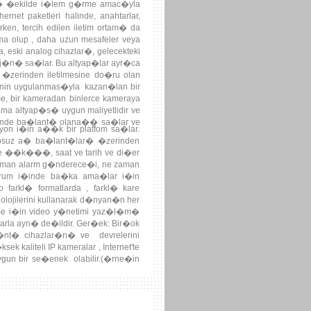
 tamamen IP g�zetleme teknolojisine
ayn� �ekilde i�lem g�rme amac�yla
rnet paketleri halinde, anahtarlar,
ken, tercih edilen iletim ortam� da
ma olup , daha uzun mesafeler veya
, eski analog cihazlar�, gelecekteki
aj�n� sa�lar. Bu altyap�lar ayr�ca
�zerinden iletilmesine do�ru olan
nin uygulanmas�yla kazan�lan bir
e, bir kameradan binlerce kameraya
ma altyap�s� uygun maliyetlidir ve
 i�inde ba�lant� olana�� sa�lar ve
asyon i�in a��k bir platfom sa�lar.
losuz a� ba�lant�lar� �zerinden
r�le ��k���, saat ve tarih ve di�er
 zaman alarm g�nderece�i, ne zaman
urum i�inde ba�ka ama�lar i�in
farkl� formatlarda , farkl� kare
nolojilerini kullanarak d�nyan�n her
tme i�in video y�netimi yaz�l�m�
rla ayn� de�ildir. Ger�ek: Bir�ok
�nt� cihazlar�n� ve devrelerini
 kaliteli IP kameralar , Internet'te
ygun bir se�enek olabilir.(�rne�in
 bir IP g�zetleme ��z�m�n�n bir