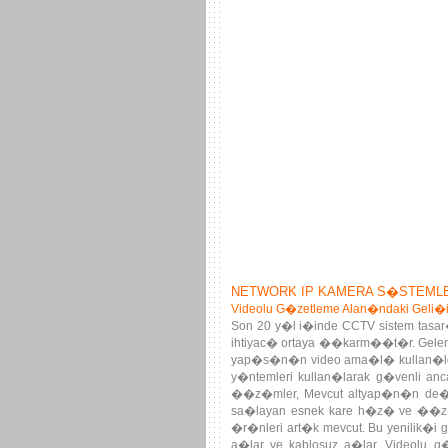
NETWORK IP KAMERA S�STEML
Videolu G�zetleme Alan�ndaki Geli�
Son 20 y�l i�inde CCTV sistem tasa
ihtiyac� ortaya ��karm��t�r. Gelen
yap�s�n�n video ama�l� kullan�ld��
y�ntemleri kullan�larak g�venli a
��z�mler, Mevcut altyap�n�n de�erl
sa�layan esnek kare h�z� ve ��z�n�
�r�nleri art�k mevcut. Bu yenilik�i 
a�lar ve kablosuz a�lar, Videolu g