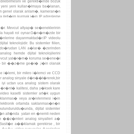
dilebilmesini ve gerekti�inde bozuk
e yeni yeni kullan�lmaya ba�lanan,
nun genel olarak anlam�, kameran�n
a ileti�im kurmak i�in IP adresleme
�r. Mevcut altyap� se�eneklerinin
da hayati rol oynar.G�n�m�zde bir
�nlerine dayanmaktad�r.IP videolu
l teknolojidir. Bu sistemler fiilen,
rak do�rudan LAN a�lar� �zerinden
og hemde dijital teknolojilerini
 mevcut yat�r�m� koruma se�ene�i
�l� bir ��z�me ge�i� ,i�in olanak
 i�lemi, bir mikro i�lemci ve CCD
 bir analog sinyale d�n��t�rerek,bir
yi uctan uca analog sistem olarak
 g�r�nt� kalitesi, daha y�ksek kare
video kasetli sistemler art�k uygun
aklanmas� veya ar�ivlenmesi i�in
elektronik ortamda saklanmas�n�n
nduruldu�unda, dijital sistemler
�n�n alt�nda yatan en �nemli neden
��z�mleri analog sinyalleri a�
 Basit�e a��klamak gerekirse , bir
�o�u, video sunucular �zerinden