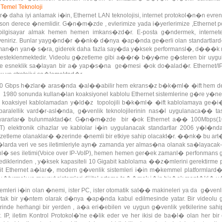
Temel Teknoloji
rlar� daha iyi anlamak i�in, Ethernet LAN teknolojisi, internet protokol�n�n evr
son derece �nemlidir. G�n�m�zde , evlerimize yada i�yerlerimize ,Ethernet po
ilgisayar almak hemen hemen imkans�zd�r. E-posta g�ndermek, internet
�veniriz. Bunlar yayg�nd�r ��nk� d�nya �ap�nda ge�erli olan standartlard�r v
olman�n yan� s�ra, giderek daha fazla say�da y�ksek performansl�, d���k 
 desteklenmektedir. Videolu g�zetleme gibi a��r� b�y�me g�steren bir u
ve esneklik sa�layan bir a� yap�s�na ge�mesi �ok do�alad�r. Ethernet/I
ormu ve stratejiyi sa�lamaktad�r.
 10 Gbps h�zlar� aras�nda �al��abilir hem ekrans�z b�k�ml� �ift hem de
, 1980 sonunda kullan�lan koaksiyonel kablolu Ethernet sistemlerine g�re y�
n koaksiyel kablolamadan y�ld�z topolojili b�k�ml� �ift kablolamaya ge
ralellik vard�r-asl�nda, g�venlik teknolojilerinin nas�l uygulanaca�� t
i yararlar� bulunmaktad�r. G�n�m�zde bir �ok Ethernet a�� 100Mbps(10
T) elektronik cihazlar ve kablolar i�in uygulanacak standartlar 2006 y�l�n
zetleme olanaklar� �zerinde �nemli bir etkiye sahip olacakt�r. ��nk� bu ar
�larda veri ve ses iletimleriyle ayn� zamanda yer almas�na olanak sa�layaca
nl� ses iletimi(Voice over IP-VoIP), hemen hemen ger�ek zamanl� perfonmans g
diklerinden , y�ksek kapasiteli 10 Gigabit kablolama ��z�mlerini gerektirme 
t Ethernet a�lar�, modern g�venlik sistemleri i�in m�kemmel platformlar
turmak ve mevcut sistemleri dijital ortama ta��mak i�in bir�ok mant�kl� y
emleri i�in olan �nemi, ister PC, ister otomatik sat�� makineleri ya da g�venlik
tak bir y�ntem olarak d�nya �ap�nda kabul edilmesinde yatar. Bir videol
nde herhangi bir yerden , a�a eri�ebilen ve uygun g�venlik yetkilerine sahi
idir. IP, iletim Kontrol Protokol�'ne e�lik eder ve her ikisi de ba�l� olan h