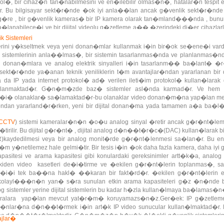
�, bir cihaz�n tan�nabilmesini ve eri�ilebilir olmas�n�, hatalar�n tespit e
�lar. Bu bilgisayar sekt�r�nde �ok iyi anla��lan ancak g�venlik sekt�r�nd
Buna g�re , bir g�venlik kameras� bir IP kamera olarak tan�mland���nda , bu
anabilece�i ve bir dijital videolu g�zetleme a�� �zerindeki di�er cihazlarl
k Sistemleri
erini y�kseltmek veya yeni donan�mlar kullanmak i�in bir�ok se�ene�i vard
ik sistemlerinin anla��lmas�, bir sistemin tasarlanmas�nda ve planlanmas�n
g donan�mlara ve analog elektrik sinyalleri i�in tasarlanm�� ba�lant� �r
sekt�r�nde ya�anan teknik yeniliklerin t�m avantajlar�ndan yararlanan bir dijita
a da IP yada internet protokol� ad� verilen ileti�im protokol� kullan�la
kullanmaktad�r. G�n�m�zde baz� sistemler asl�nda karmad�r. Ve hem anal
 ge�i� olanaklar� sa�lamaktad�r-bu olanaklar video donan�m�na yap�lan
ajlar�ndan yararland�r�rken, yeni bir dijital donan�ma yada tamamen a�a ba
CCTV
) sistemi kameralar�n�n �o�u analog sinyal �retir ancak g�r�nt�leme
kle�tirilir. Bu dijital g�r�nt� , dijital analog d�n��t�r�c�(DAC) kullan�larak
CR)kaydedilmesi veya bir analog monit�rde g�r�nt�lenmesi sa�lan�r. Bu en i
m y�netilemez hale gelmi�tir. Bir tesis i�in �ok daha fazla kamera, daha iyi
sitesi ve arama kapasitesi gibi konulardaki gereksinimler artt�k�a, analog 
iden video kasetleri de�i�tirme ve �ekilen g�r�nt�lerin toplanmas�, s
iye ge�i�i tek ba��na hakl� ��karan bir fakt�rd�r. �ekilen g�r�nt�lerin 
layl���n�n yan� s�ra sunulan etkin arama kapasiteleri g�z �n�nde bulu
 sistemler yerine dijital sistemlerin bu kadar h�zla kullan�lmaya ba�lamas
ralara yap�lan mevcut yat�r�m� koruyamazs�n�z.Ger�ek: IP g�zetleme 
o yay�nlar�na d�n��t�rmek i�in art�k IP video sunucular kullan�lmaktad�r.
�na d�n��t�r�lmektedir. G�n�m�z�n b�y�k �l�ekli g�venlik sistemlerin 
ajlar�