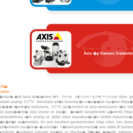
Axis �p Kamera Sistemler
ER�
imeler
r�mlar� �ok fazla de�i�memi�tir. Ancak , d�nyada geli�en olaylar daha ge
Panasonic �p Kamera Sistemleri
eksel analog CCTV teknolojisi art�k kurumlar�n a�a��da say�lan ihtiya�l
� t�mle�ik kablolama, CCTV, giri� kontrol ve bina otomasyonu i�in siste
ncak payla��ml� olay izleme ve kay�t, �e�itli seviyelerdeki g�venlik i
endirilmesi i�in analog ve dijital video kaynaklar�n�n birlikte bulunma
rl�k se�enekleri, En yeni trendlere gereksinimlere hitap eden, son dere
geli�melerin baz�lar� �unlard�r: Y�ksek perfonmansl� yeni dijital IP kamer
�zetleme �zellikleri bulunan ileti�im el cihazlar� B�y�k �l�ekli saklama