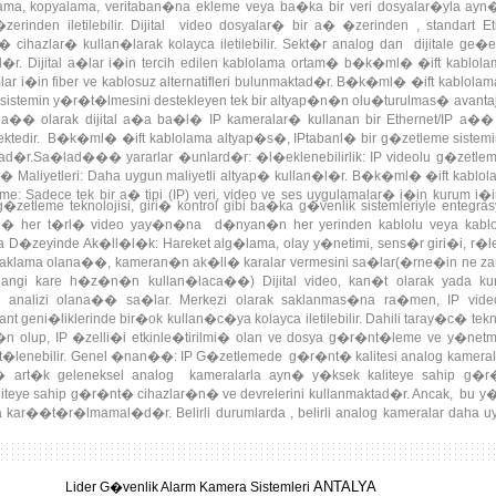
ir bile�imini kullanmaktad�r. Yeni kurulm�� uctan uca analog bir sistem bile
klama, kopyalama, veritaban�na ekleme veya ba�ka bir veri dosyalar�yla 
nden iletilebilir. Dijital video dosyalar� bir a� �zerinden , standart Ethe
cihazlar� kullan�larak kolayca iletilebilir. Sekt�r analog dan dijitale ge�er
�r. Dijital a�lar i�in tercih edilen kablolama ortam� b�k�ml� �ift kablola
ar i�in fiber ve kablosuz alternatifleri bulunmaktad�r. B�k�ml� �ift kablolama
r sistemin y�r�t�lmesini destekleyen tek bir altyap�n�n olu�turulmas� avant
a�� olarak dijital a�a ba�l� IP kameralar� kullanan bir Ethernet/IP a�� 
dir. B�k�ml� �ift kablolama altyap�s�, IPtabanl� bir g�zetleme sistemi
ad�r.Sa�lad��� yararlar �unlard�r: �l�eklenebilirlik: IP videolu g�zetlem
 Maliyetleri: Daha uygun maliyetli altyap� kullan�l�r. B�k�ml� �ift kablola
me: Sadece tek bir a� tipi (IP) veri, video ve ses uygulamalar� i�in kurum
g�zetleme teknolojisi, giri� kontrol gibi ba�ka g�venlik sistemleriyle entegr
etli hale getirir.
tl� her t�rl� video yay�n�na d�nyan�n her yerinden kablolu veya kab
Kamera D�zeyinde Ak�ll�l�k: Hareket alg�lama, olay y�netimi, sens�r giri�i, 
osya saklama olana��, kameran�n ak�ll� karalar vermesini sa�lar(�rne�in ne
gi kare h�z�n�n kullan�laca��) Dijital video, kan�t olarak yada k
analizi olana�� sa�lar. Merkezi olarak saklanmas�na ra�men, IP video 
t geni�liklerinde bir�ok kullan�c�ya kolayca iletilebilir. Dahili taray�c� tek
n olup, IP �zelli�i etkinle�tirilmi� olan ve dosya g�r�nt�leme ve y�ne
lenebilir. Genel �nan��: IP G�zetlemede g�r�nt� kalitesi analog kamerala
 art�k geleneksel analog kameralarla ayn� y�ksek kaliteye sahip g�r
teye sahip g�r�nt� cihazlar�n� ve devrelerini kullanmaktad�r. Ancak, bu y�ksek
 kar��t�r�lmamal�d�r. Belirli durumlarda , belirli analog kameralar daha u
, ancak IP video sunucular�n ortaya ��k��� bu analaog kameralar�n tam
olanak sa�lar.
ANTALYA
Lider G�venlik Alarm Kamera Sistemleri