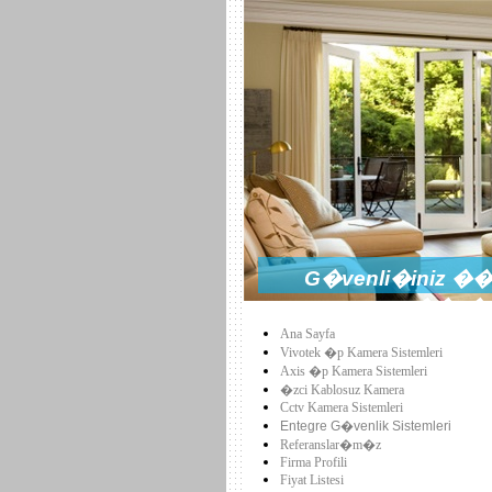
G�venli�iniz ��i
��z�m
Ana Sayfa
Vivotek �p Kamera Sistemleri
Axis �p Kamera Sistemleri
�zci Kablosuz Kamera
Cctv Kamera Sistemleri
Entegre G�venlik Sistemleri
Referanslar�m�z
Firma Profili
Fiyat Listesi