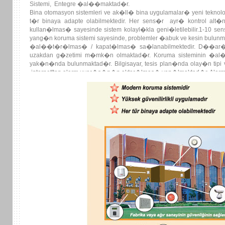
Sistemi, Entegre �al��maktad�r.
Bina otomasyon sistemleri ve ak�ll� bina uygulamalar� yeni teknoloj
t�r binaya adapte olabilmektedir. Her sens�r ayr� kontrol alt�n
kullan�lmas� sayesinde sistem kolayl�kla geni�letilebilir.1-10 
yang�n koruma sistemi sayesinde, problemler �abuk ve kesin bulunmakt
�al��t�r�lmas� / kapat�lmas� sa�lanabilmektedir. D��ar�
uzakdan g�zetimi m�mk�n olmaktad�r. Koruma sisteminin �al��t
yak�n�nda bulunmaktad�r. Bilgisayar, tesis plan�nda olay�n tip
,internet'ten alarm uyar�s�n�n aktar�lmas� yap�lmaktad�r. Alarm H