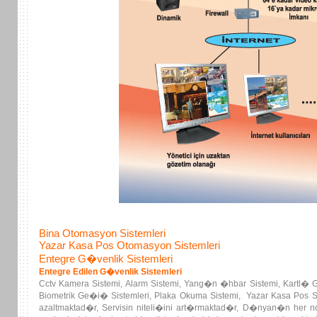
Bina Otomasyon Sistemleri
Yazar Kasa Pos Otomasyon Sistemleri
Entegre G�venlik Sistemleri
Entegre Edilen G�venlik Sistemleri
Cctv Kamera Sistemi, Alarm Sistemi, Yang�n �hbar Sistemi, Kartl� Ge
Biometrik Ge�i� Sistemleri, Plaka Okuma Sistemi, Yazar Kasa Pos Si
azaltmaktad�r, Servisin niteli�ini art�rmaktad�r, D�nyan�n her