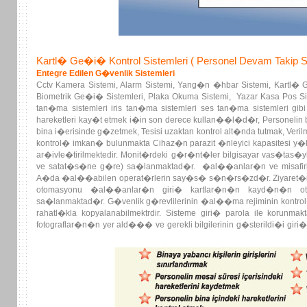
Kartl� Ge�i� Kontrol Sistemleri ( Personel Devam Takip Si
Entegre Edilen G�venlik Sistemleri
Cctv Kamera Sistemi, Alarm Sistemi, Yang�n �hbar Sistemi, Kartl� Ge
Biometrik Ge�i� Sistemleri, Plaka Okuma Sistemi, Yazar Kasa Pos Sist
tan�ma sistemleri iris tan�ma sistemleri ses tan�ma sistemleri gibi 
hareketleri kay�t etmek i�in son derece kullan��l�d�r, Personelin bi
bina i�erisinde g�zetmek, Tesisi uzaktan kontrol alt�nda tutmak, Veri
kontrol� imkan� bulunmakta Cihaz�n parazit �nleyici kapasitesi y�k
ar�ivle�tirilmektedir. Monit�rdeki g�r�nt�ler bilgisayar vas�tas�
ve satat�s�ne g�re) sa�lanmaktad�r. �al��anlar�n ve misafirl
A�da �al��abilen operat�rlerin say�s� s�n�rs�zd�r. Ziyaret�ileri
otomasyonu �al��anlar�n giri� kartlar�n�n kayd�n�n ot
sa�lanmaktad�r. G�venlik g�revlilerinin �al��ma rejiminin kontrol
rahatl�kla kopyalanabilmektrdir. Sisteme giri� parola ile korun
fotograflar�n�n yer ald��� ve gerekli bilgilerinin g�sterildi�i giri
entegrasyon ve b�t�nle�tirilebilmektedir Orijinal dizayn portatif elek
ileti�im sa�lamaktad�r.