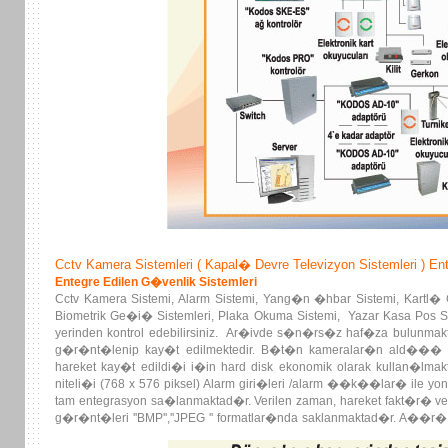
Cctv Kamera Sistemleri ( Kapal� Devre Televizyon Sistemleri ) En
Entegre Edilen G�venlik Sistemleri
Cctv Kamera Sistemi, Alarm Sistemi, Yang�n �hbar Sistemi, Kartl� G
Biometrik Ge�i� Sistemleri, Plaka Okuma Sistemi, Yazar Kasa Pos Si
yerinden kontrol edebilirsiniz. Ar�ivde s�n�rs�z haf�za bulunmaktad
g�r�nt�lenip kay�t edilmektedir. B�t�n kameralar�n ald��� g
hareket kay�t edildi�i i�in hard disk ekonomik olarak kullan�lm
niteli�i (768 x 576 piksel) Alarm giri�leri /alarm ��k��lar� ile yon
tam entegrasyon sa�lanmaktad�r. Verilen zaman, hareket fakt�r� 
g�r�nt�leri ''BMP'',''JPEG '' formatlar�nda saklanmaktad�r. A��r
Haber Alama Merkezi ile ethernet ve gsm ileti�im sa�lamaktad�r.