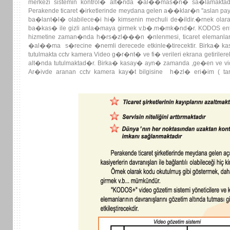
merkezi sistemin kontrol� alt�nda �al��mas�n� sa�lamaktad�r, 
Perakende ticaret �irketlerinde meydana gelen a��klar�n ''aslan 
ba�lant�l� olabilece�i hi� kimsenin mechuli de�ildir.�rnek olara
ba�kas� ile gizli anla�maya girmek v.b�.m�mk�nd�r. KODOS entegre
hizmetine zaman�nda h�rs�zl���n �nlenmesi, ticaret elemanla
�al��ma s�recine �nemli derecede etkinle�tirecektir. Birka� k
tutulmakta cctv kamera Video g�r�nt� ve fi� verileri ekrana getiril
alt�nda tutulmaktad�r. Birka� kasay� ayn� zamanda ,ge�en ve vid
Ar�ivde aranan cctv kamera kay�t bilgisine h�zl� eri�im ( ta
uyar�s�,g�venlik noktas�ndaki operat�r�n y�nelgesi �zerine b
Alarm Haber Alama Merkezi ile ethernet ve gsm ileti�im sa�lamaktad�