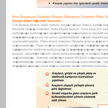
Bina Otomasyon Sistemleri Otopark Otomasyon Sistemleri Plaka T
Entegre Edilen G�venlik Sistemleri
Cctv Kamera Sistemi, Alarm Sistemi, Yang�n �hbar Sistemi, Kartl� Ge�i
Biometrik Ge�i� Sistemleri, Plaka Okuma Sistemi, Yazar Kasa Pos Sis
kartlar�n�n kontrol�n�n yap�lmas�n� sa�lamakta ve otomatik olarak
da��t�lmas� ve acil ses anons yapabilmektedir. S�rekli otoparka g
ayarlanabilmektedir. Plaka okuma sistemleri Otoparka giren ve �
sa�lamaktad�r. Plaka tan�ma sistemleri ara�lar�n da��t�m�n�n
m��terilerinin elektronik kartlarla giri� ve ��k��lar�n�n d�zenlenme
program, otopark�n d�zenli olarak doldurulmas�n� ve ara�lar da��
sa�lamaktad�r. Sistemde sakl� t�m bilgiler MS Excel v.b�programla
sa�lamaktad�r. Operat�rlerin ki�isel parolalar� bulunmaktad�r. 
de�i�iklik �ahs�n kendi ad�na sistemde kay�t edilmekte Kaybolan ele
gsm ileti�im sa�lamaktad�r.