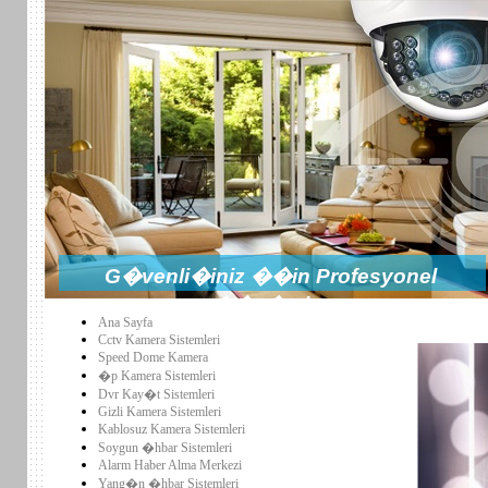
G�venli�iniz ��in Profesyonel
��z�mler
Ana Sayfa
Cctv Kamera Sistemleri
Speed Dome Kamera
�p Kamera Sistemleri
Dvr Kay�t Sistemleri
Gizli Kamera Sistemleri
Kablosuz Kamera Sistemleri
Soygun �hbar Sistemleri
Alarm Haber Alma Merkezi
Yang�n �hbar Sistemleri