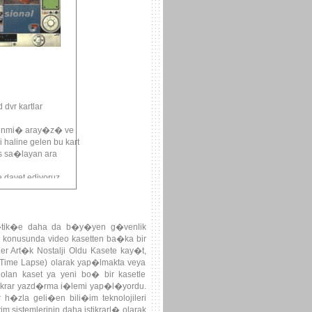
dvr kartlar
lenmi� aray�z� ve
 haline gelen bu kart
s sa�layan ara
davet ediyoruz.
e�tik�e daha da b�y�yen g�venlik
onusunda video kasetten ba�ka bir
r Art�k Nostalji Oldu Kasete kay�t,
 (Time Lapse) olarak yap�lmakta veya
an kaset ya yeni bo� bir kasetle
 tekrar yazd�rma i�lemi yap�l�yordu.
h�zla geli�en bili�im teknolojileri
sistemlerinin daha istikrarl� olarak