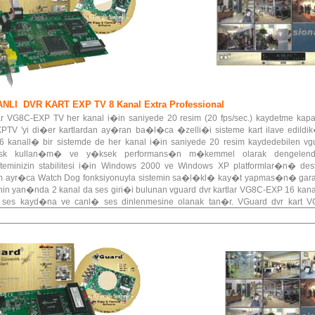
ANLI DVR KART
EXP TV 8 Kanal Extra Professional
r VG8C-EXP TV her kanal i�in saniyede 20 resim (20 fps/sec.) kaydetme kapasi
PTV 'yi di�er kartlardan ay�ran ba�l�ca �zelli�i sisteme kart ilave edi
 kanall� bir sistemde de her kanal i�in saniyede 20 resim kaydedebilen v
disk kullan�m� ve y�ksek performans�n m�kemmel olarak dengelendi
inizin stabilitesi i�in Windows 2000 ve Windows XP platformlar�n� dest
yr�ca Watch Dog fonksiyonuyla sistemin sa�l�kl� kay�t yapmas�n� garant
inin yan�nda 2 kanal da ses giri�i bulunan vguard dvr kartlar VG8C-EXP 16 kana
e ses kayd�na ve canl� ses dinlenmesine olanak tan�r. VGuard dvr kart 
extra profesyonel noktalara ula��r.