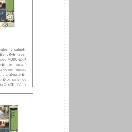
tesine sahiptir.
ldik�e d��meyen
guard VG8C-EXP,
�i bir sistem
ekleyen vguard
i alt�na al�r.
ll� bir sistemde
VG8C-EXP TV ile