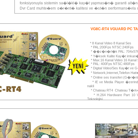
fonksiyonuyla sistemin sa�l�kl� kay�t yapmas�n� garanti alt�n
Dvr Card muhte�em g�r�nt� kalitesi ve �st�n performans�yla 
�st d�zeyde sa�lanmas� gereken yerlerdeki tek tercihiniz olacakt�
VG8C-RT4 VGUARD PC TA
* 8 Kanal Video 8 Kanal Ses
* PAL:200Fps NTSC:240Fps
* ��z�n�rl�k PAL: 704x576
* Y�ksek Kalite Kay�t imkan
* Max:16 Kanal Video 16 Kanal 
* PAL: 400Fps NTSC:480Fps
* Digital Video/Ses Kay�t ve 
* Network,Internet,Telefon Hatt
* Online ses transferi (G�r�nt�
* IE ve Media Player �zerin
nakli
* Chateau RT4 Chateau T�r
* H.264 Hardware Part 10
Teknolojisi