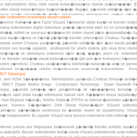
eknolojilerin daha ciddi olarak kullan�lmas�na olanak sa�lam��t�r. B�
tkin olarak kullan�lmaya ba�lam��t�r. Bug�n, g�venlik sekt�r� i�in �re
d Alone kay�t cihazlar�n� �r�n yelpazelerine ekleyerek,her ge�en g�
sfer sistemlerini incelemeye devam edelim.
rma tekni�i ve standartlar� bak�m�ndan en geli�mi� format olan H264 
recine Katk�s� �ok Fazla VGuard T�rkiye'de dijital kay�t ve transfer sistemi
 tercih edilen sistemlerdir.
analog sistemlerden digital sistemlere ge�i� s�recinde etkin bir rol oynam��
tm��, kaliteli ve sorunsuz �al��an bir sistem olarak g�ze �arpmaktad�r. Ay
 uzun kay�t s�resi ve h�zl� g�r�nt� transfer yetene�idir. Chateau Yaz�l�
z olarak verilen Chateau yaz�l�m�, g�venlik sekt�r� i�in �zel olarak geli�
ronize ses kayd� yapabilir, profesyonel bir alarm sistemi gibi veya bina otom
ar�n�z� ve otomasyon sisteminizi (�rn: �s�, ���k, alarm v.b. sistemleri) 
�t ve denetim ama�l� olarak kullan�laca�� gibi pek �ok fonksiyonu b�nye
r. Sistem y�neticisi, Chateau yaz�l�m�na belirledi�i kullan�c� ad� ve parola
endilerine tan�d��� yetkiler do�rultusunda program� kullanabilirler. Pr
CT Teknolojisi
or, Administrator, User gibi de�i�ik yetkilerde kullan�c�lar olu�turulmas�na i
ri, yeni H264 S�k��t�rma Teknolojisinin yan�nda Chateau firmas� taraf�n
an SMICT (Super Motion Image Compression Technology - Super Hareketli
eknolojisi, g�venlik sekt�r� i�in geli�tirilmi� ilk s�k��t�rma format�
�yla sabit diske kay�t edilmesine olanak verir. K���len dosya boyutlar�yl
 Alan Bilgisyar A�lar�), Telefon Hatlar� (PSTN) ve Internet �zerinden g�r�n
de, Kamera G�r�nt�leri Delil Olarak Kullan�l�yor VGuard sistemler
�yor, g�r�nt�yle senkronize bir �ekilde sesleri de duyabilirsiniz. VGuar
 belgelenebilir. Bu sayede VGuard veya benzeri sistemlerle elde edilmi� se
�t�r.
ternet yoluyla ana bilgisayara ba�lanarak g�r�nt� transfer edebilir, kay�t
aktarabilir. Benzer sistemlerden farkl� olarak VGuard sistemlerinde uzak noktal