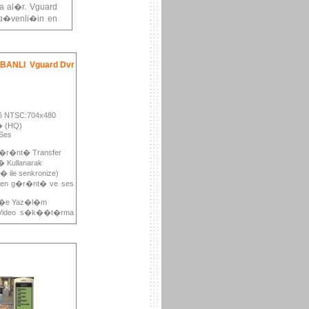
a al�r. Vguard
g�venli�in en
r.
BANLI Vguard Dvr
 NTSC:704x480
� (HQ)
Ses
G�r�nt� Transfer
� Kullanarak
 ile senkronize)
den g�r�nt� ve ses
k�e Yaz�l�m
 Video s�k��t�rma