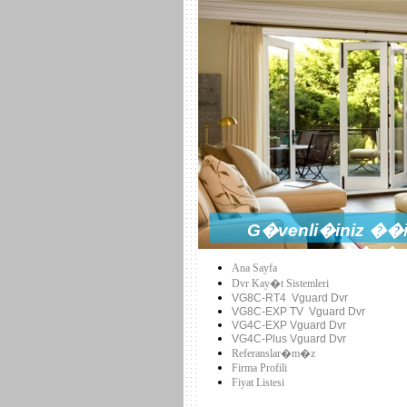
G�venli�iniz ��i
��z�m
Ana Sayfa
Dvr Kay�t Sistemleri
VG8C-RT4 Vguard Dvr
VG8C-EXP TV Vguard Dvr
VG4C-EXP
Vguard Dvr
VG4C-Plus
Vguard Dvr
Referanslar�m�z
Firma Profili
Fiyat Listesi