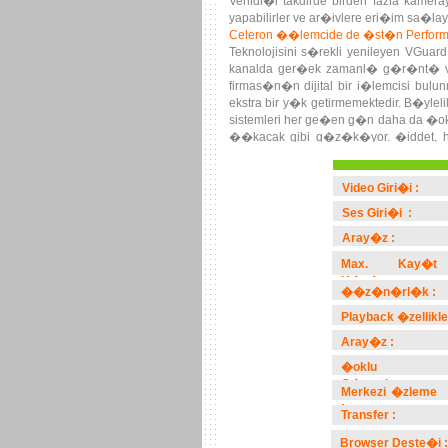
Verildi�i takdirde birden fazla kame
yapabilirler ve ar�ivlere eri�im sa�layab
Celeron ��lemcide de �st�n Perfor
Teknolojisini s�rekli yenileyen VGu
kanalda ger�ek zamanl� g�r�nt� ve
firmas�n�n dijital bir i�lemcisi b
ekstra bir y�k getirmemektedir. B�ylel
sistemleri her ge�en g�n daha da �ok
��kacak gibi g�z�k�yor. �iddet, h�
d�nemlerde daha fazla cayd�r�c� r
Video Giri�i :
Ses Giri�i :
Aray�z :
Max. Kay�t
H�z� :
��z�n�rl�k :
Playback �zellikle
Aray�z :
�oklu
G�sterim :
Merkezi �zleme
:
Transfer :
Browser Deste�i :