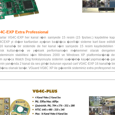
4C-EXP Extra Professional
arlar VG4C-EXP her kanal i�in saniyede 15 resim (15 fps/sec.) kaydetme kapas
G4CEXP yi di�er kartlardan ay�ran ba�l�ca �zelli�i sisteme kart ilave ed
6 kanall� bir sistemde de her kanal i�in saniyede 15 resim kaydedebile
disk kullan�m� ve y�ksek performans�n m�kemmel olarak dengelend
minizin stabilitesi i�in Windows 2000 ve Windows XP platformlar�n� des
ayr�ca Watch Dog fonksiyonuyla sistemin sa�l�kl� kay�t yapmas�n� garan
�inin yan�nda 2 kanal da ses giri�i bulunan vgurad cart VG4C-EXP 16 kanall� bir
d�na olanak tan�r. VGuard VG8C XP ile g�venlik sisteminiz extra profesyonel n