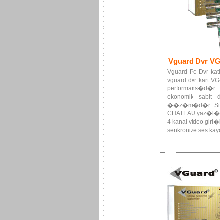
Vguard Dvr VG
Vguard Pc Dvr katl
vguard dvr kart V
performans�d�r. 1
ekonomik sabit 
��z�m�d�r. Siste
CHATEAU yaz�l�m 
4 kanal video giri
senkronize ses kay