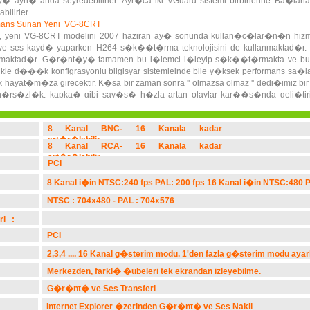
ray� ayn� anda seyredebilirler. Ayr�ca iki VGuard sistemi birbirlerine Ba�
ilirler.
mans Sunan Yeni VG-8CRT
ard, yeni VG-8CRT modelini 2007 haziran ay� sonunda kullan�c�lar�n�n hiz
 ses kayd� yaparken H264 s�k��t�rma teknolojisini de kullanmaktad�r. K
ulunmaktad�r. G�r�nt�y� tamamen bu i�lemci i�leyip s�k��t�rmakta ve bu
ilkle d���k konfigrasyonlu bilgisyar sistemleinde bile y�ksek performans sa�l
 hayat�m�za girecektir. K�sa bir zaman sonra '' olmazsa olmaz '' dedi�imiz 
rs�zl�k, kapka� gibi say�s� h�zla artan olaylar kar��s�nda geli�tirile
ol �stlenece�ini d���n�yoruz.
8 Kanal BNC- 16 Kanala kadar
art�r�labilir.
8 Kanal RCA- 16 Kanala kadar
art�r�labilir.
PCI
8 Kanal i�in NTSC:240 fps PAL: 200 fps 16 Kanal i�in NTSC:480 
NTSC : 704x480 - PAL : 704x576
ri :
PCI
2,3,4 .... 16 Kanal g�sterim modu. 1'den fazla g�sterim modu ayar
Merkezden, farkl� �ubeleri tek ekrandan izleyebilme.
G�r�nt� ve Ses Transferi
Internet Explorer �zerinden G�r�nt� ve Ses Nakli