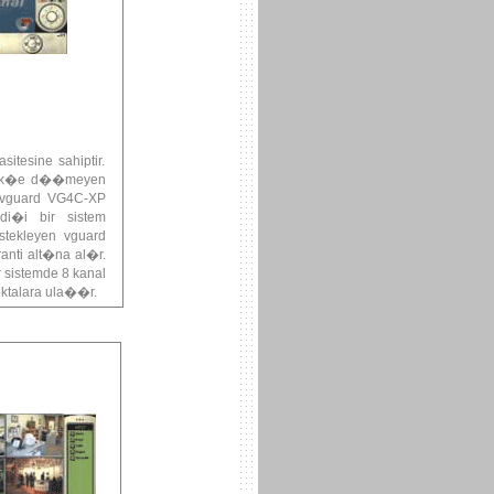
itesine sahiptir.
ildik�e d��meyen
n vguard VG4C-XP
i�i bir sistem
tekleyen vguard
ti alt�na al�r.
 sistemde 8 kanal
oktalara ula��r.