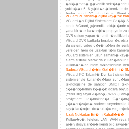
�al��mas� g�venlik sekt�r�nde bu t
yakla��k 5 -6 y�ld�r �lkemizde de e
firmlar, kendi PC tabanl� ve Stan
VGuard PC tabanl� dijital kay�t ve tran
�al��maktad�rlar. G�r�nt� s�k��t�
VGuard'�n Dijital Sistemlere Ge�i� S�
kay�t cihazlar� art�k herkes taraf�ndan
biridir. VGuard, g�venlik sekt�r�nde 
yana bir �ok ba�ar�l� projeye imza a
DVR sistem yapan �nemli �zellikleri
VGuard DVR kartlarla beraber �cretsi
Bu sistem, video g�r�nt�leri ile senk
yerelden hem de uzaktan t�m kameral
VGuard sistemleri uzun zamanl� kay
alarm sistemi olarak da kullan�labili
kullan�c�lar istem y�neticisinin k
Sadece VGuard ��in Geli�tirilmi� SMI
y�netimlerinden farkl� olarak Supervis
VGuard PC Tabanl� Dvr kart sistemle
sistemleriyle kullan�c�lara sunu�l
teknolojisine de sahiptir. SMICT t
g�r�nt�lerinin k���k dosya boyutlar
(Yerel Bilgisayar A�lar�), WAN (Geni�
seviyelere ula�maktad�r. G�n�m�z
g�r�nt�s�n� sadece seyretmekle kalm
kay�tlar�n�n do�rulu�u ve ger�ekli�i
delil olarak kabul edilmeye ba�lanm�
Uzak Noktadan Eri�im Rahatl���
Kullan�c�, Telefon, LAN, WAN veya In
ar�iv dosyalar�n� kendi bilgisayar�na 