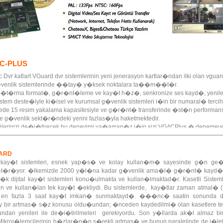
4C-PLUS
r katlart VGuard dvr sistemlerinin yeni jenerasyon kartlar�ndan ilki olan vguard 
g�venlik sistemlerinde ��tay� y�ksek noktalara ta��m��t�r.
��t�rma format�, g�r�nt�leme ve kay�t h�z�, senkronize ses kayd�, yeni
em deste�iyle ki�isel ve kurumsal g�venlik sistemleri i�in bir numaral� tercihi
yede 15 resim yakalama kapasitesiyle ve g�r�nt� transferinde �st�n performan
g�venlik sekt�r�ndeki yerini fazlas�yla haketmektedir.
tilerinizi de�i�tirecek bu deneyimi ya�aman�z i�in sizi VG4CPlus � denemeye 
UARD
 kay�t sistemleri, esnek yap�s� ve kolay kullan�m� sayesinde g�n g
a�t�r�yor. �lkemizde 2000 y�l�na kadar g�venlik ama�l� g�r�nt� kayd� k
ijital kay�t sistemleri konu�ulmakta ve kullan�lmaktad�r. Kasetli Sistemle
inen ve kullan�lan tek kay�t �ekliydi. Bu sistemlerde, kay�tlar zaman atmal�
 en fazla 3 saat kay�t imkan� sunmaktayd�. ���nc� saatin sonunda dol
epey bir artmas� s�z konusu oldu�undan; �nceden kaydedilmi� olan kasetlere
dan yenileri ile de�i�tirilmeleri gerekiyordu. Son y�llarda ak�l almaz bir 
kroi�lemcilerinin h�zlar�n�n s�rekli artmas� ve bunun paralelinde de i�letim 