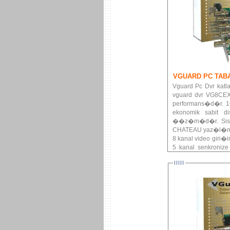
VGUARD PC TAB
Vguard Pc Dvr katla
vguard dvr VG8CEX
performans�d�r. 16
ekonomik sabit 
��z�m�d�r. Sistem
CHATEAU yaz�l�m a
8 kanal video giri�
5 kanal senkroniz
g�venlik sisteminiz 