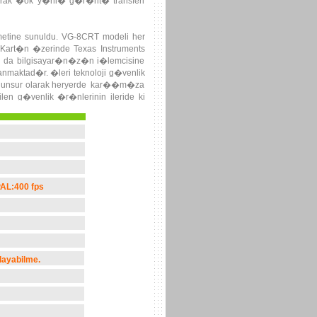
lanarak �ok y�nl� g�r�nt� transferi
metine sunuldu. VG-8CRT modeli her
art�n �zerinde Texas Instruments
 da bilgisayar�n�z�n i�lemcisine
anmaktad�r. �leri teknoloji g�venlik
bir unsur olarak heryerde kar��m�za
n g�venlik �r�nlerinin ileride ki
PAL:400 fps
layabilme.