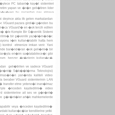
ylece PC tabanl� kay�t sistemleri
tim yapan ve �r�n geli�tiren lider
n b�y�yen bu pazardan pay almaya
destekli DVR Kart ve Stand Alone
 deyince akla ilk gelen markalardan
t�r. VGuard pazara girdi�i g�nden bu
r�ca VGuard'� en �ok tercih edilen
m� �le Komple Bir G�venlik Sistemi
tirilmi� bir g�venlik yaz�l�m�d�r.
asyonu i�in kullan�labilir hatta hem
kontrol etmenize imkan verir. Yani
sinde bar�nd�ran �ok geli�mi� bir
lar�yla eri�im sa�latabilece�i gibi
ogram, benzer �r�nlerin kullan�c�
mkan tan�r.
dan geli�tirilen ve sadece VGuard
 G�r�nt� S�k��t�rma Teknolojisi)
 olmas�n�n yan�nda kaliteli video
a beraber VGuard sistemlerinin LAN
t� transfer etme yetene�i inan�lmaz
iyle �nceden kaydedilmi� video
d sistemlerine ait ses ve g�r�nt�
s ve g�r�nt�ler art�k mahkemelerde
 yapabilir veya �nceden kaydedilmi�
ardaki kullan�c�lar kendilerine yetki