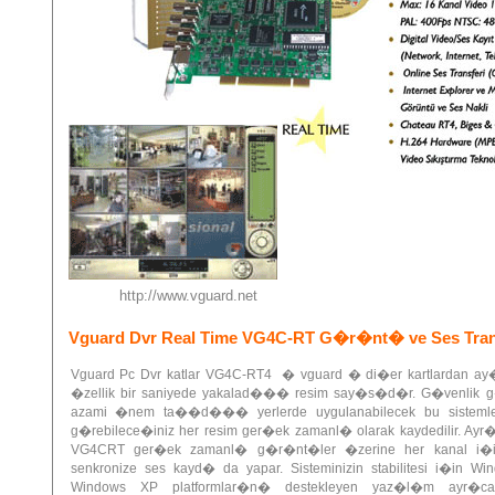
http://www.vguard.net
Vguard Dvr Real Time VG4C-RT G�r�nt� ve Ses Trans
Vguard Pc Dvr katlar VG4C-RT4 � vguard � di�er kartlardan a
�zellik bir saniyede yakalad��� resim say�s�d�r. G�venlik g
azami �nem ta��d��� yerlerde uygulanabilecek bu sistem
g�rebilece�iniz her resim ger�ek zamanl� olarak kaydedilir. Ayr
VG4CRT ger�ek zamanl� g�r�nt�ler �zerine her kanal i�
senkronize ses kayd� da yapar. Sisteminizin stabilitesi i�in W
Windows XP platformlar�n� destekleyen yaz�l�m ayr�c