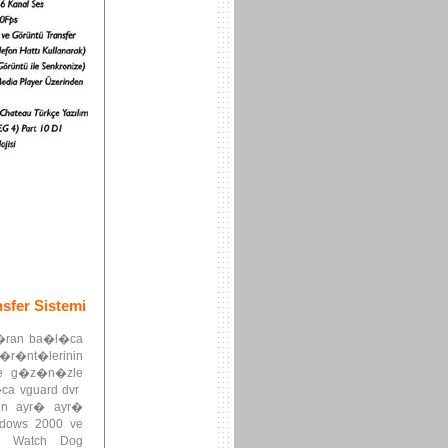
fer Sistemi
y�ran ba�l�ca
�r�nt�lerinin
le g�z�n�zle
�ca vguard dvr
in ayr� ayr�
indows 2000 ve
a Watch Dog