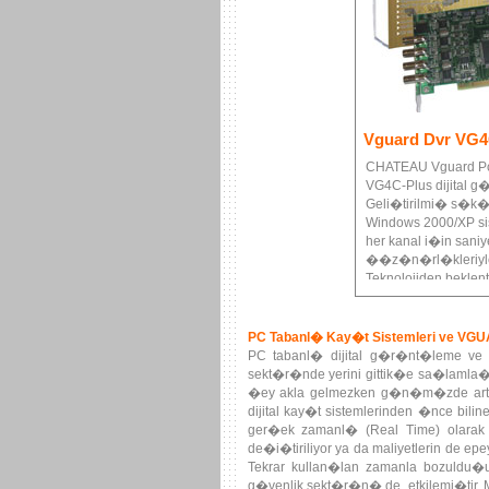
Vguard Dvr VG
CHATEAU Vguard Pc Dv
VG4C-Plus dijital 
Geli�tirilmi� s�k
Windows 2000/XP sist
her kanal i�in sani
��z�n�rl�kleriyle 
Teknolojiden beklen
PC Tabanl� Kay�t Sistemleri ve VG
PC tabanl� dijital g�r�nt�leme ve
sekt�r�nde yerini gittik�e sa�laml
�ey akla gelmezken g�n�m�zde art�k d
dijital kay�t sistemlerinden �nce bil
ger�ek zamanl� (Real Time) olarak
de�i�tiriliyor ya da maliyetlerin de 
Tekrar kullan�lan zamanla bozuldu�un
g�venlik sekt�r�n� de etkilemi�tir. Mi