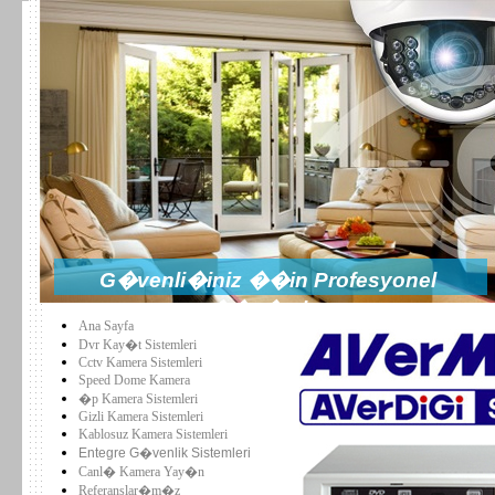
G�venli�iniz ��in Profesyonel
��z�mler
Ana Sayfa
Dvr Kay�t Sistemleri
Cctv Kamera Sistemleri
Speed Dome Kamera
�p Kamera Sistemleri
Gizli Kamera Sistemleri
Kablosuz Kamera Sistemleri
Entegre G�venlik Sistemleri
Canl� Kamera Yay�n
Referanslar�m�z