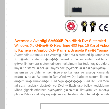
Avermedia Averdigi SA6000E Pro Hibrit Dvr Sistemleri
Windows Xp G�m�l� Real Time 400 Fps 16 Kanal Video 
Ip Kamera ve Analog Cctv Kamera Birarada Kay�t Yap
Avermedia
Averdigi hibrit dvr sistemleri Ip kame
SA6000E Pro
Xp i�letim sistemi g�m�l� averdigi dvr sistemleri real tim
g�venlik kamera sistemlerinden maksimum kalitede kay�t elde et
kay�t sistemi �zelli�i sayesinde y�ksek ��z�n�rl�kl� p
sistemleri de dahil olmak �zere ip kamera ve analog kamerala
m�mk�nd�r. Avermedia Dvr Windows Xp i�letim sistemi ile note
eri�im sa�lamaktad�r. 1 ad Vga ��k��� 2 ad Dvi Lcd Mo
ad sata harddisk deste�i ve Dvd-rw flash usb bellek yedeklem
Mbps gigabit ethernet h�z�nda g�r�nt� ileti�imi ve akta
phone Pda gibi el bilgisayar� ve cep telefonu ile internet �zeri
kullan�m� olduk�a h�zl� basit bir �ekilde yap�labilmektedir