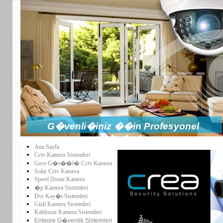
G�venli�iniz ��in Profesyonel
��z�mler
Ana Sayfa
Cctv Kamera Sistemleri
Gece G�r��l� Cctv Kamera
Solar Cctv Kamera
Speed Dome Kamera
�p Kamera Sistemleri
Dvr Kay�t Sistemleri
Gizli Kamera Sistemleri
Kablosuz Kamera Sistemleri
Entegre G�venlik Sistemleri