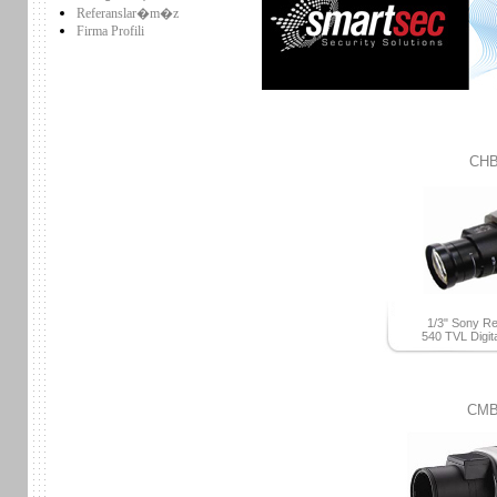
Referanslar�m�z
Firma Profili
CHB
1/3" Sony R
540 TVL Digit
CMB