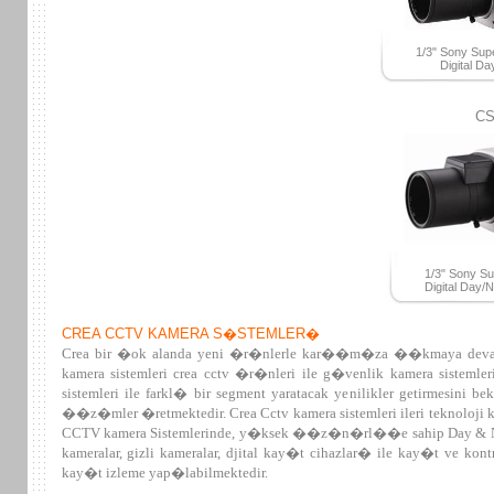
1/3" Sony Su
Digital Da
CS
1/3" Sony S
Digital Day/
CREA CCTV KAMERA S�STEMLER�
Crea bir �ok alanda yeni �r�nlerle kar��m�za ��kmaya devam edi
kamera sistemleri crea cctv �r�nleri ile g�venlik kamera sistemle
sistemleri ile farkl� bir segment yaratacak yenilikler getirmesini 
��z�mler �retmektedir. Crea Cctv kamera sistemleri ileri teknoloj
CCTV kamera Sistemlerinde, y�ksek ��z�n�rl��e sahip Day & Night
kameralar, gizli kameralar, djital kay�t cihazlar� ile kay�t ve k
kay�t izleme yap�labilmektedir.