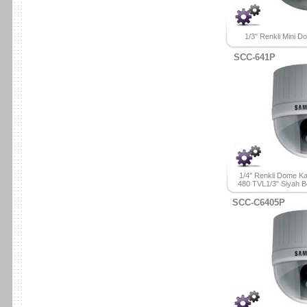
1/3" Renkli Mini 
SCC-641P
1/4" Renkli Dome K
480 TVL1/3" Siyah 
SCC-C6405P