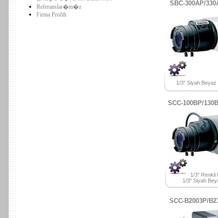
SBC-300AP/330
Referanslar�m�z
Firma Profili
1/3" Siyah Beya
SCC-100BP/130
1/3" Renkl
1/3" Siyah Be
SCC-B2003P/B2