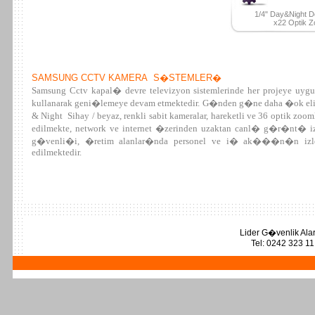
1/4" Day&Night
x22 Optik 
SAMSUNG CCTV KAMERA S�STEMLER�
Samsung Cctv kapal� devre televizyon sistemlerinde her projeye uyg
kullanarak geni�lemeye devam etmektedir. G�nden g�ne daha �ok e
& Night Sihay / beyaz, renkli sabit kameralar, hareketli ve 36 optik zoo
edilmekte, network ve internet �zerinden uzaktan canl� g�r�nt� i
g�venli�i, �retim alanlar�nda personel ve i� ak���n�n izle
edilmektedir.
Lider G�venlik Ala
Tel: 0242 323 1