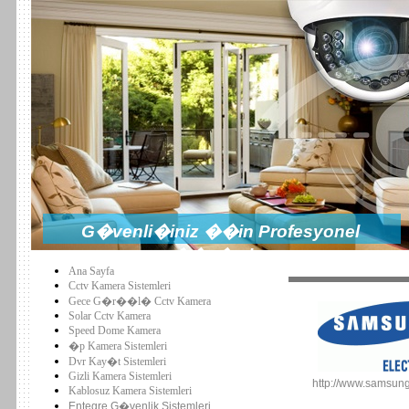
G�venli�iniz ��in Profesyonel
��z�mler
Ana Sayfa
Cctv Kamera Sistemleri
Gece G�r��l� Cctv Kamera
Solar Cctv Kamera
Speed Dome Kamera
�p Kamera Sistemleri
Dvr Kay�t Sistemleri
Gizli Kamera Sistemleri
http://www.samsun
Kablosuz Kamera Sistemleri
Entegre G�venlik Sistemleri