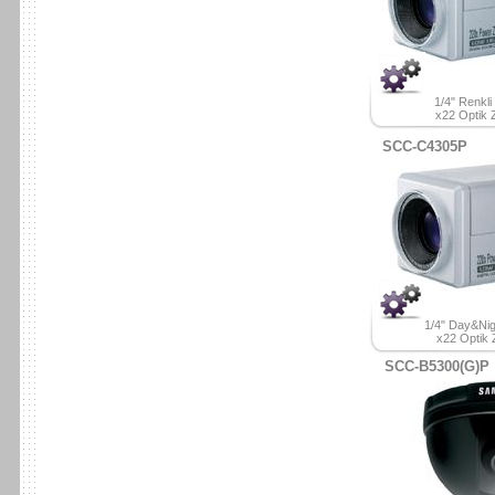
1/4" Renkl
x22 Optik
SCC-C4305P
1/4" Day&Ni
x22 Optik
SCC-B5300(G)P